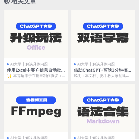
相关文章
AI大学 | 解决具体问题
AI大学 | 解决具体问题
使用Excel中客户信息自动批
借助ChatGPT+剪映3分钟搞定
量填充Word协议
双语字幕
本篇适用于在批量制作协议（W
说明：本文档手把手教大家创建一
个自己的双语字幕翻译机器人 适用
ord文档版）。
场景：想要自己翻译...
AI大学 | 解决具体问题
AI大学 | 解决具体问题