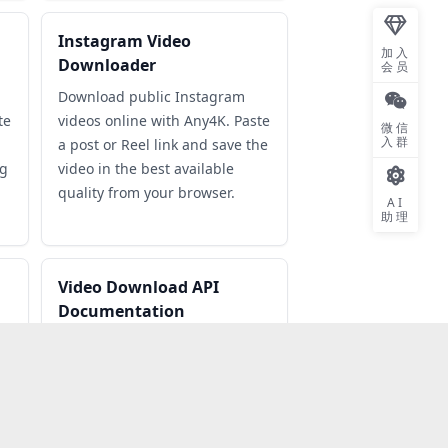
加入
会员
微信
入群
AI
助理