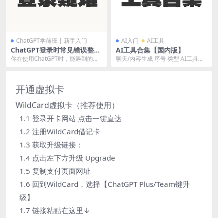
ChatGPT学前班 | 新手入门
AI入门
AI工具
ChatGPT登录时常见错误整理
AI工具合集【国内版】
| 附超全解决方案
你在使用ChatGPT时，能遇到的登
聊天/内容生成 序号 类型 AI工具名
录问题，基本都在这篇内容里了。
称 入口 功能 1 聊天/内容生成 文心
一...
开通虚拟卡
WildCard虚拟卡（推荐使用）
1.1 登录开卡网站 点击一键直达
1.2 注册WildCard借记卡
1.3 获取升级链接：
1.4 点击左下方升级 Upgrade
1.5 复制支付页面网址
1.6 回到WildCard，选择【ChatGPT Plus/Team键升
级】
1.7 链接粘贴在这里↓