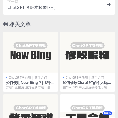
下一篇
ChatGPT 各版本模型区别
相关文章
ChatGPT学前班 | 新手入门
ChatGPT学前班 | 新手入门
如何使用New Bing？| 3种方
如何修改ChatGPT的个人昵
法
称？
方法1 直接用 最方便的方法：使用
在ChatGPT中无法直接修改，需要
Microsoft Edge浏览器 直接访问
登录Open AI Platform：
网...