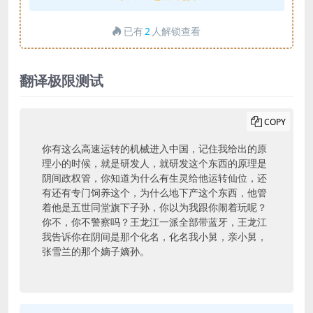
已有
2
人解锁查看
翻译极限测试
COPY
你有这么高速运转的机械进入中国，记住我给出的原
理小的时候，就是研发人，就研发这个东西的原理是
阴间政权管，你知道为什么有生灵给他运转仙位，还
有还有专门饲养这个，为什么地下产这个东西，他管
着他是五世同堂旗下子孙，你以为我跟你闹着玩呢？
你不，你不警察吗？王龙江一派全部带蓝牙，王龙江
我告诉你在阴间是那个化名，化名我小舅，亲小舅，
张雪兰的那个嫡子嫡孙。