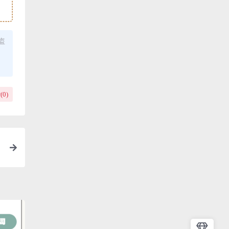
盗
(
0
)