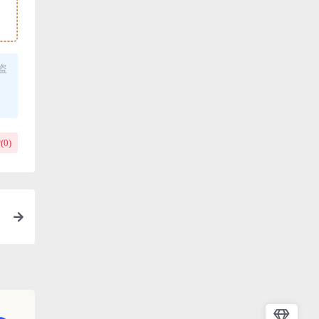
盗
(
0
)