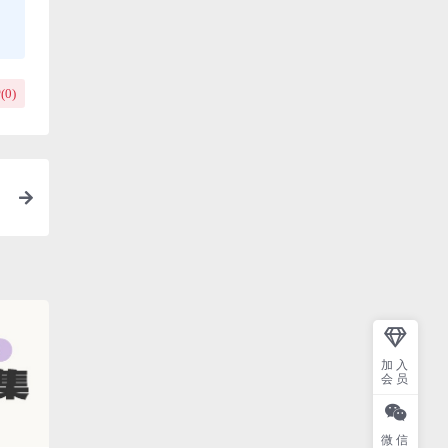
(
0
)
加入
会员
微信