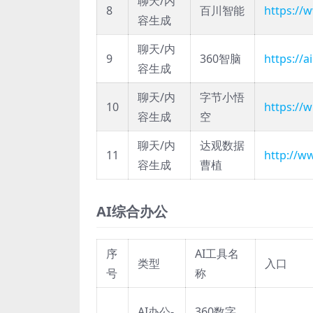
聊天/内
8
百川智能
https://
容生成
聊天/内
9
360智脑
https://a
容生成
聊天/内
字节小悟
10
https://
容生成
空
聊天/内
达观数据
11
http://w
容生成
曹植
AI综合办公
序
AI工具名
类型
入口
号
称
AI办公-
360数字