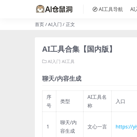
AI工具导航
A
首页
AI入门
正文
AI工具合集【国内版】
AI入门
AI工具
聊天/内容生成
序
AI工具名
类型
入口
号
称
聊天/内
1
文心一言
https://
容生成