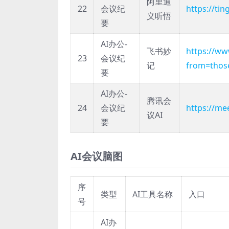
阿里通
22
会议纪
https://ti
义听悟
要
AI办公-
飞书妙
https://ww
23
会议纪
记
from=thos
要
AI办公-
腾讯会
24
会议纪
https://me
议AI
要
AI会议脑图
序
类型
AI工具名称
入口
号
AI办