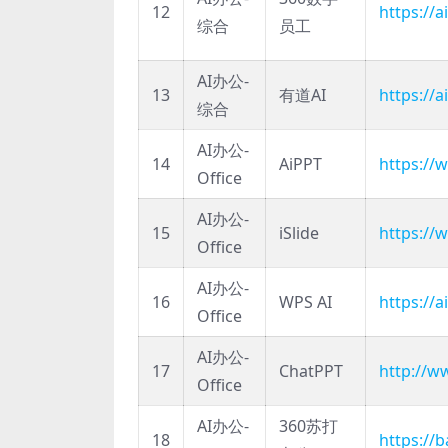
12
https://a
综合
员工
AI办公-
13
有道AI
https://
综合
AI办公-
14
AiPPT
https://
Office
AI办公-
15
iSlide
https://w
Office
AI办公-
16
WPS AI
https://a
Office
AI办公-
17
ChatPPT
http://w
Office
AI办公-
360苏打
18
https://