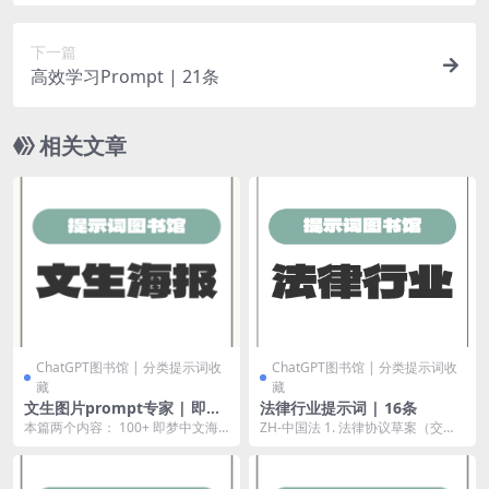
下一篇
高效学习Prompt | 21条
相关文章
ChatGPT图书馆 | 分类提示词收
ChatGPT图书馆 | 分类提示词收
藏
藏
文生图片prompt专家 | 即梦
法律行业提示词 | 16条
2.1
本篇两个内容： 100+ 即梦中文海
ZH-中国法 1. 法律协议草案（交
报提示词合集，学习中文海报提示
易；有利于卖方） 中文指令 我希望
技巧 文生图片...
你以甲方立...