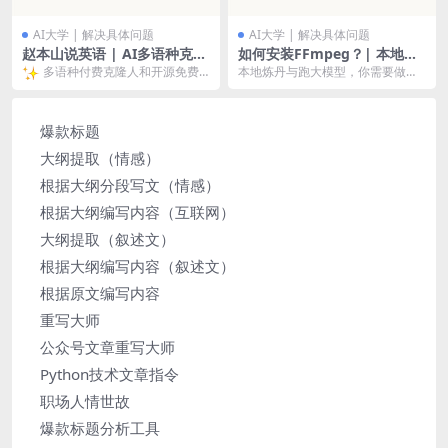
AI大学 | 解决具体问题
AI大学 | 解决具体问题
赵本山说英语 | AI多语种克隆
如何安装FFmpeg？| 本地炼
人全套解决方案
丹跑模型预备课
多语种付费克隆人和开源免费
本地炼丹与跑大模型，你需要做一
些准备工作，为什么安装FFmpeg？
方案，都在本篇笔记中。
如何安装？都在...
爆款标题
大纲提取（情感）
根据大纲分段写文（情感）
根据大纲编写内容（互联网）
大纲提取（叙述文）
根据大纲编写内容（叙述文）
根据原文编写内容
重写大师
公众号文章重写大师
Python技术文章指令
职场人情世故
爆款标题分析工具