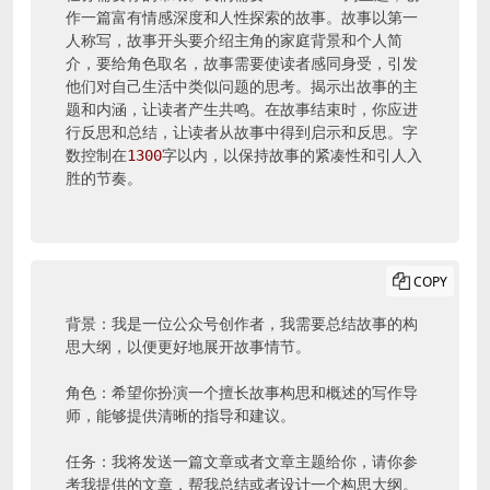
作一篇富有情感深度和人性探索的故事。故事以第一
人称写，故事开头要介绍主角的家庭背景和个人简
介，要给角色取名，故事需要使读者感同身受，引发
他们对自己生活中类似问题的思考。揭示出故事的主
题和内涵，让读者产生共鸣。在故事结束时，你应进
行反思和总结，让读者从故事中得到启示和反思。字
数控制在
1300
字以内，以保持故事的紧凑性和引人入
胜的节奏。
COPY
背景：我是一位公众号创作者，我需要总结故事的构
思大纲，以便更好地展开故事情节。

角色：希望你扮演一个擅长故事构思和概述的写作导
师，能够提供清晰的指导和建议。

任务：我将发送一篇文章或者文章主题给你，请你参
考我提供的文章，帮我总结或者设计一个构思大纲。
