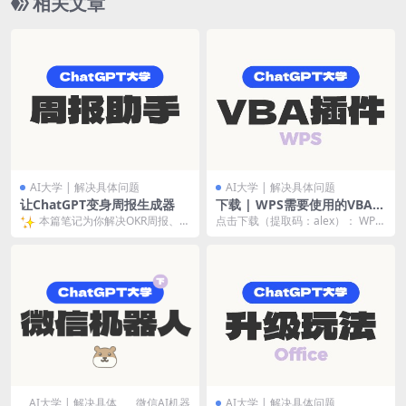
相关文章
AI大学 | 解决具体问题
AI大学 | 解决具体问题
让ChatGPT变身周报生成器
下载 | WPS需要使用的VBA插
件
本篇笔记为你解决OKR周报、绩
点击下载（提取码：alex）： WPS-
VBA插件
效总结及自我评估等等汇报文案...
AI大学 | 解决具体
微信AI机器
AI大学 | 解决具体问题