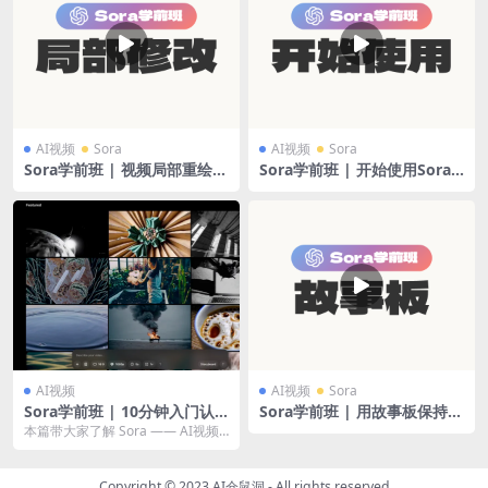
AI视频
Sora
AI视频
Sora
Sora学前班 | 视频局部重绘修
Sora学前班 | 开始使用Sora
改
第一步
AI视频
AI视频
Sora
Sora学前班 | 10分钟入门认
Sora学前班 | 用故事板保持角
识Sora
色与场景一致性
本篇带大家了解 Sora —— AI视频
领域的开山鼻祖，本系列持续更新
Sora...
Copyright © 2023
AI仓鼠洞
- All rights reserved