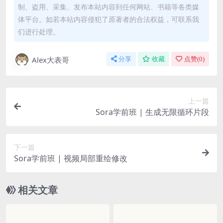
制、盗用、采集、发布本站内容到任何网站、书籍等各类媒
体平台。如若本站内容侵犯了原著者的合法权益，可联系我
们进行处理。
Alex大表哥
分享
收藏
点赞(
0
)
上一篇
Sora学前班 | 生成无限循环片段
下一篇
Sora学前班 | 视频局部重绘修改
相关文章