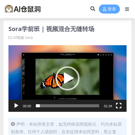
登录
Sora学前班 | 视频混合无缝转场
AI视频
Sora
视
频
播
放
器
00:00
01:34
声明：本站所有文章，如无特殊说明或标注，均为本站原
创发布。任何个人或组织，在未征得本站同意时，禁止复