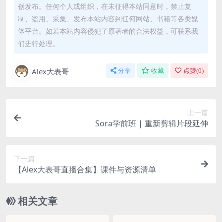
创发布。任何个人或组织，在未征得本站同意时，禁止复
制、盗用、采集、发布本站内容到任何网站、书籍等各类媒
体平台。如若本站内容侵犯了原著者的合法权益，可联系我
们进行处理。
Alex大表哥
分享
收藏
点赞(
0
)
上一篇
Sora学前班 | 重新剪辑片段延伸
下一篇
【Alex大表哥直播合集】课件与资源清单
相关文章